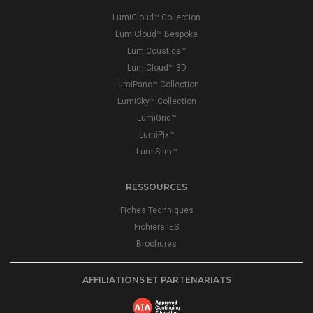
LumiCloud™ Collection
LumiCloud™ Bespoke
LumiCoustica™
LumiCloud™ 3D
LumiPano™ Collection
LumiSky™ Collection
LumiGrid™
LumiPix™
LumiSlim™
RESSOURCES
Fiches Techniques
Fichiers IES
Brochures
AFFILIATIONS ET PARTENARIATS